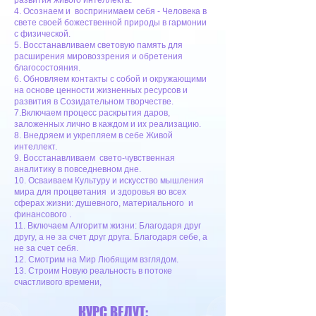
развития живого интеллекта.
4. Осознаем и воспринимаем себя - Человека в
свете своей божественной природы в гармонии
с физической.
5. Восстанавливаем световую память для
расширения мировоззрения и обретения
благосостояния.
6. Обновляем контакты с собой и окружающими
на основе ценности жизненных ресурсов и
развития в Созидательном творчестве.
7.Включаем процесс раскрытия даров,
заложенных лично в каждом и их реализацию.
8. Внедряем и укрепляем в себе Живой
интеллект.
9. Восстанавливаем свето-чувственная
аналитику в повседневном дне.
10. Осваиваем Культуру и искусство мышления
мира для процветания и здоровья во всех
сферах жизни: душевного, материального и
финансового .
11. Включаем Алгоритм жизни: Благодаря друг
другу, а не за счет друг друга. Благодаря себе, а
не за счет себя.
12. Смотрим на Мир Любящим взглядом.
13. Строим Новую реальность в потоке
счастливого времени,
КУРС ВЕДУТ: