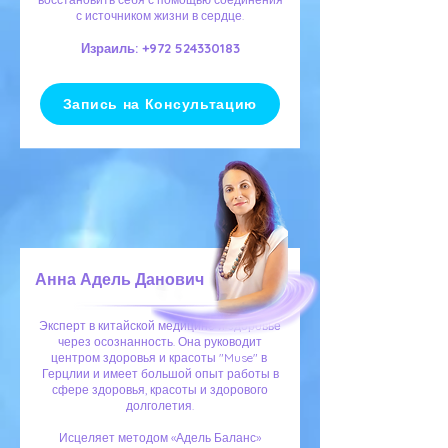
с источником жизни в сердце.
Израиль:
+972 524330183
Запись на Консультацию
Анна Адель Данович
Эксперт в китайской медицине и здоровье
через осознанность. Она руководит
центром здоровья и красоты "Muse" в ​​
Герцлии и имеет большой опыт работы в
сфере здоровья, красоты и здорового
долголетия.
Исцеляет методом «Адель Баланс»