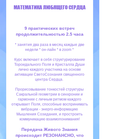
МАТЕМАТИКА ЛЮБЯЩЕГО СЕРДЦА
9 практических встреч
продолжительностью 2.5 часа
* занятия два раза в месяц каждые две
недели * он-лайн * в zoom *
Курс включает в себя структурирование
Тороидального Поля и Кристалла Души
лично каждого участника на основе
активации СветоСознания священного
центра Сердца.
Прорисовывание тонкостей структуры
Сакральной геометрии в синхронии и
гармонии с личным ритмом каждого
открывает Поля, способные воспринимать
вибрации - энерго-информацию
Мышления Созидания, и простроить
коммуникацию взаимопонимания!
Передача Живого Знания
происходит РЕЗОНАНСНО, что