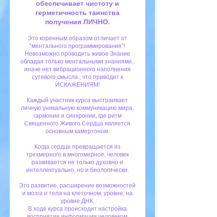
обеспечивает чистоту и
герметичность таинства
получения ЛИЧНО.
Это коренным образом отличает от
“ментального программирования”!
Невозможно проводить живое Знание
обладая только ментальными знаниями.,
иначе нет вибрационного наполнения
сутевого смысла., что приводит к
ИСКАЖЕНИЯМ!
Каждый участник курса выстраивает
личную уникальную коммуникацию мира,
гармонии и синхронии, где ритм
Священного Живого Сердца является
основным камертоном.
Когда сердце превращается из
трехмерного в многомерное, человек
развивается не только духовно и
интеллектуально, но и биологически.
Это развитие, расширение возможностей
и мозга и тела на клеточном, уровне, на
уровне ДНК.
В ходе курса происходит настройка
восприятия информации человеком