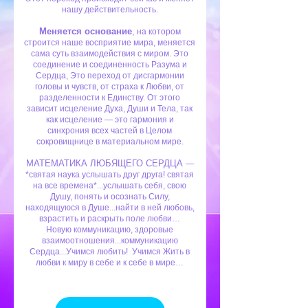
нашу действительность.
Меняется основание
,
на котором
строится наше восприятие мира, меняется
сама суть взаимодействия с миром. Это
соединение и соединенность Разума и
Сердца, Это переход от дисгармонии
головы и чувств, от страха к Любви, от
разделенности к Единству. От этого
зависит исцеление Духа, Души и Тела, так
как исцеление — это гармония и
синхрония всех частей в Целом
сокровищнице в материальном мире.
МАТЕМАТИКА ЛЮБЯЩЕГО СЕРДЦА
—
*святая наука услышать друг друга! святая
на все времена*...услышать себя, свою
Душу, понять и осознать Силу,
находящуюся в Душе...найти в ней любовь,
взрастить и раскрыть поле любви…
Новую коммуникацию, здоровые
взаимоотношения...коммуникацию
Сердца...Учимся любить! Учимся Жить в
любви к миру в себе и к себе в мире…