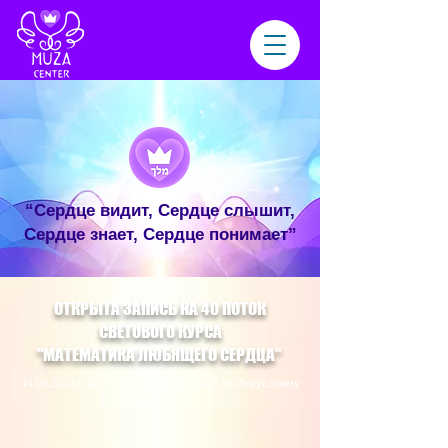
“Сердце видит, Сердце слышит,
Сердце знает, Сердце понимает”
ОТКРЫТА ЗАПИСЬ НА 40 ПОТОК
СВЕТОВОГО КУРСА
"МАТЕМАТИКА ЛЮБЯЩЕГО СЕРДЦА"
14.03.2023
в 20:00 по Москве и в 19:00 по Иерусалиму