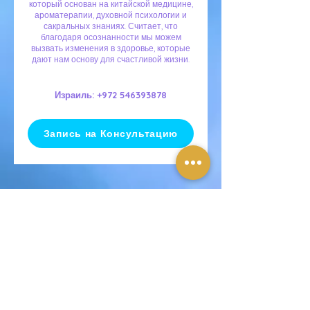
который основан на китайской медицине,
ароматерапии, духовной психологии и
сакральных знаниях. Считает, что
благодаря осознанности мы можем
вызвать изменения в здоровье, которые
дают нам основу для счастливой жизни.
Израиль:
+972 546393878
Запись на Консультацию
ОТЗЫВЫ НАШИХ СТУДЕНТОВ:
Школа Математики Любящего Сердца -
открыта для каждого, кто принимает свою
Световую природу,с радостью
предоставляем вам отзывы наших
студентов со всего мира.